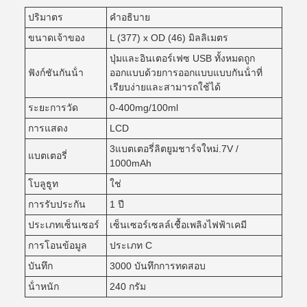
ปริมาตร
คําอธิบาย
ขนาดเจ้าของ
L (377) x OD (46) มิลลิเมตร
ปุ่มและอินเตอร์เฟซ USB ทั้งหมดถูก
ฟังก์ชันกันน้ํา
ออกแบบด้วยการออกแบบแบบกันน้ําที่
เรียบง่ายและสามารถใช้ได้
ระยะการวัด
0-400mg/100ml
การแสดง
LCD
3แบตเตอรี่ลิตยูมชาร์จใหม่.7V /
แบตเตอรี่
1000mAh
โบลูธูท
ใช่
การรับประกัน
1 ปี
ประเภทเซ็นเซอร์
เซ็นเซอร์เซลล์เชื้อเพลิงไฟฟ้าเคมี
การโอนข้อมูล
ประเภท C
บันทึก
3000 บันทึกการทดสอบ
น้ําหนัก
240 กรัม