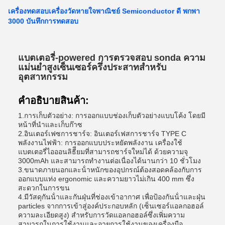
เครื่องทดสอบเครื่องวัดหายใจพาณิชย์ Semiconductor ดี พกพา
3000 บันทึกการทดสอบ
แบตเตอรี่-powered การตรวจสอบ sonda ความ
แม่นยําสูงเซ็นเซอร์ครึ่งประสาทสําหรับ
อุตสาหกรรม
คําอธิบายสินค้า:
1.การเก็บตัวอย่าง: การออกแบบช่องเก็บตัวอย่างแบบโค้ง โดยมี
หน้าที่นําและเก็บก๊าซ
2.อินเตอร์เฟซการชาร์จ: อินเตอร์เฟสการชาร์จ TYPE C
พลังงานไฟฟ้า: การออกแบบประหยัดพลังงาน เครื่องใช้
แบตเตอรี่ไอออนลิธีียมที่สามารถชาร์จใหม่ได้ ด้วยความจุ
3000mAh และสามารถทํางานต่อเนื่องได้นานกว่า 10 ชั่วโมง
3.ขนาดภายนอกและน้ําหนักของอุปกรณ์ต้องสอดคล้องกับการ
ออกแบบแท่ง ergonomic และความยาวไม่เกิน 400 mm ซึ่ง
สะดวกในการขน
4.มีวัสดุกันน้ําและกันฝุ่นที่ช่องเข้าอากาศ เพื่อป้องกันน้ําและฝุ่น
particles จากการเข้าสู่องค์ประกอบหลัก (เซ็นเซอร์แอลกอฮอล์
ความละเอียดสูง) สําหรับการวัดแอลกอฮอล์ซึ่งเพิ่มความ
สามารถในการใช้งานและอายุการใช้งานของเครื่องมือ.