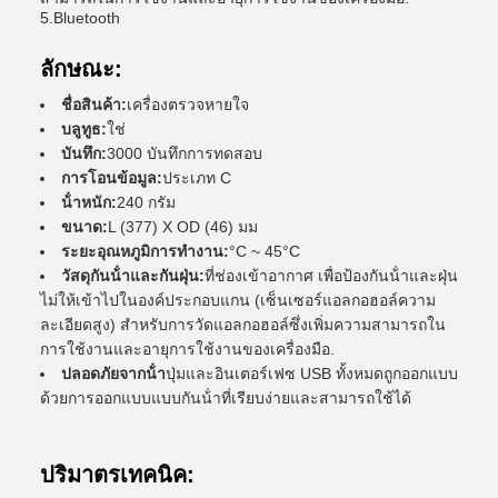
5.Bluetooth
ลักษณะ:
ชื่อสินค้า:
เครื่องตรวจหายใจ
บลูทูธ:
ใช่
บันทึก:
3000 บันทึกการทดสอบ
การโอนข้อมูล:
ประเภท C
น้ําหนัก:
240 กรัม
ขนาด:
L (377) X OD (46) มม
ระยะอุณหภูมิการทํางาน:
°C ~ 45°C
วัสดุกันน้ําและกันฝุ่น:
ที่ช่องเข้าอากาศ เพื่อป้องกันน้ําและฝุ่น
ไม่ให้เข้าไปในองค์ประกอบแกน (เซ็นเซอร์แอลกอฮอล์ความ
ละเอียดสูง) สําหรับการวัดแอลกอฮอล์ซึ่งเพิ่มความสามารถใน
การใช้งานและอายุการใช้งานของเครื่องมือ.
ปลอดภัยจากน้ํา
ปุ่มและอินเตอร์เฟซ USB ทั้งหมดถูกออกแบบ
ด้วยการออกแบบแบบกันน้ําที่เรียบง่ายและสามารถใช้ได้
ปริมาตรเทคนิค: