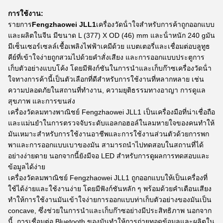
การใช้งาน:
รายการ
Fengzhaowei JLL1
เครื่องวัดน้ําใจสําหรับการค้าถูกออกแบบ
และผลิตในจีน มีขนาด L (377) X OD (46) mm และน้ําหนัก 240 gมัน
มีเซ็นเซอร์เซลล์เชื้อเพลิงไฟฟ้าเคมีด้วย แบตเตอรี่และเชื่อมต่อบลูทูธ
คีย์ที่เข้าใจง่ายถูกสวมไปด้วยคําสั่งเสียง และการออกแบบประตูการ
เก็บตัวอย่างแบบโค้ง โดยมีฟังก์ชันในการนําและเก็บก๊าซเครื่องวัดน้ํา
ใจทางการค้านี้เป็นตัวเลือกที่ดีสําหรับการใช้งานที่หลากหลาย เช่น
ความปลอดภัยในสถานที่ทํางาน, ความยุติธรรมทางอาญา การดูแล
สุขภาพ และการขนส่ง
เครื่องวัดลมทางพาณิชย์ Fengzhaowei JLL1 เป็นเครื่องมือที่น่าเชื่อถือ
และแม่นยําในการตรวจจับระดับแอลกอฮอล์ในลมหายใจของคนทําให้
มันเหมาะสําหรับการใช้งานอาชีพและการใช้งานส่วนตัวด้วยการพก
พาและการออกแบบเบาของมัน สามารถนําไปทดสอบในสถานที่ได้
อย่างง่ายดาย นอกจากนี้ยังมีจอ LED สําหรับการดูผลการทดสอบและ
ข้อมูลได้ง่าย
เครื่องวัดลมพาณิชย์ Fengzhaowei JLL1 ถูกออกแบบให้เป็นเครื่องที่
ใช้ได้ง่ายและใช้งานง่าย โดยมีฟังก์ชันหลัก ๆ พร้อมด้วยคําเตือนเสียง
ทําให้การใช้งานมันเข้าใจง่ายการออกแบบท่าเก็บตัวอย่างของมันเป็น
concave, ซึ่งช่วยในการนําและเก็บก๊าซอย่างมีประสิทธิภาพ นอกจาก
นี้, การเชื่อมต่อ Bluetooth ของมันทําให้การถ่ายทอดข้อมูลและผลิตใน