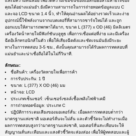
และมีความทันสมัย เพื่อวัดความเข้มข้นของแอลกอฮอล์ในหายใจของ
คุณได้อย่างแม่นยํา.ยังมีความสามารถในการถ่ายทอดข้อมูลแบบ C
และจอ LCD ขนาด 1.4 นิ้ว, ทําให้คุณอ่านผลได้อย่างรวดเร็วและง่าย
อุปกรณ์นี้ใช้พลังงานจากแบตเตอรี่ที่สามารถชาร์จใหม่ได้ และถูก
ออกแบบให้สามารถพกพาได้มาก, ขนาด L (377) x OD (46) มิลลิเมตร
เครื่องวัดน้ําหายใจมีฟังก์ชันบลูทูธ เพื่อการเชื่อมต่อที่ง่าย และมีเครื่อง
ฉีดอิเล็กทรอนิกส์ในตัว เพื่อให้เสียงฉีดดังและชัดเจนมันยังมีระยะ
ทางในการทดสอบ 3-5 ซม., ดังนั้นคุณสามารถได้รับผลการทดสอบที่
แม่นยําและน่าเชื่อถือได้ในไม่กี่วินาที.
ลักษณะ:
ชื่อสินค้า: เครื่องวัดหายใจเพื่อการค้า
การรับประกัน: 1 ปี
ขนาด: L (377) X OD (46) มม
หน้าจอ: LCD
ประเภทเซ็นเซอร์: เซ็นเซอร์เซลล์เชื้อเพลิงไฟฟ้าเคมี
การถ่ายทอดข้อมูล: ประเภท C
ปฏิบัติการระดมเสียงของมอเตอร์สั่น: เมื่อผลการทดสอบต่ํากว่า
มาตรฐานแห่งชาติ มอเตอร์สั่นจะไม่สั่น และตัวชี้วัดจะไม่ทํางานเมื่อ
ผลการทดสอบสูงกว่ามาตรฐานแห่งชาติ, มอเตอร์สั่นสะเทือนจะให้
สัญญาณสั่นสะเทือนและแสงตัวชี้วัดจะส่องส่อง เพื่อให้ผู้ทดสอบและผู้