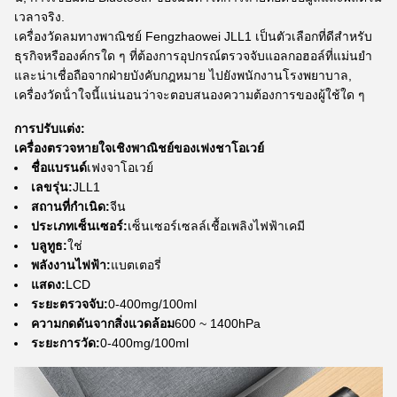
เวลาจริง.
เครื่องวัดลมทางพาณิชย์ Fengzhaowei JLL1 เป็นตัวเลือกที่ดีสําหรับ
ธุรกิจหรือองค์กรใด ๆ ที่ต้องการอุปกรณ์ตรวจจับแอลกอฮอล์ที่แม่นยํา
และน่าเชื่อถือจากฝ่ายบังคับกฎหมาย ไปยังพนักงานโรงพยาบาล,
เครื่องวัดน้ําใจนี้แน่นอนว่าจะตอบสนองความต้องการของผู้ใช้ใด ๆ
การปรับแต่ง:
เครื่องตรวจหายใจเชิงพาณิชย์ของเฟงชาโอเวย์
ชื่อแบรนด์
เฟงจาโอเวย์
เลขรุ่น:
JLL1
สถานที่กําเนิด:
จีน
ประเภทเซ็นเซอร์:
เซ็นเซอร์เซลล์เชื้อเพลิงไฟฟ้าเคมี
บลูทูธ:
ใช่
พลังงานไฟฟ้า:
แบตเตอรี่
แสดง:
LCD
ระยะตรวจจับ:
0-400mg/100ml
ความกดดันจากสิ่งแวดล้อม
600 ~ 1400hPa
ระยะการวัด:
0-400mg/100ml