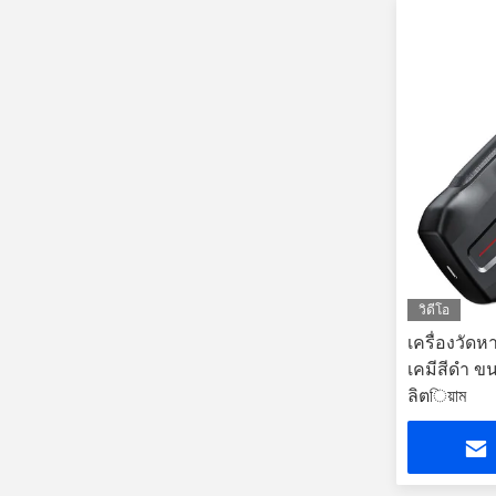
วิดีโอ
เครื่องวัดห
เคมีสีดํา ข
ลิตিয়াম