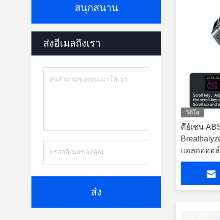
สนุกสนาน
ส่งอีเมลถึงเรา
วิดีโอ
คีย์เชน ABS
Breathalyz
แอลกอฮอล์
บุคคล
ส่ง