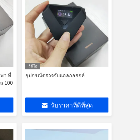
วิดีโอ
า ที่
อุปกรณ์ตรวจจับแอลกอฮอล์
มูล 100
รับราคาที่ดีที่สุด