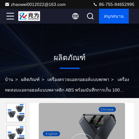
zhaowei0012022@163.com
86-755-84652995
สนุกสนาน
ผลิตภัณฑ์
บ้าน
>
ผลิตภัณฑ์
>
เครื่องตรวจแอลกอฮอล์แบบพกพา
>
เครื่อง
ทดสอบแอลกอฮอล์แบบพลาสติก ABS พร้อมบันทึกการเก็บ 100
รายการ