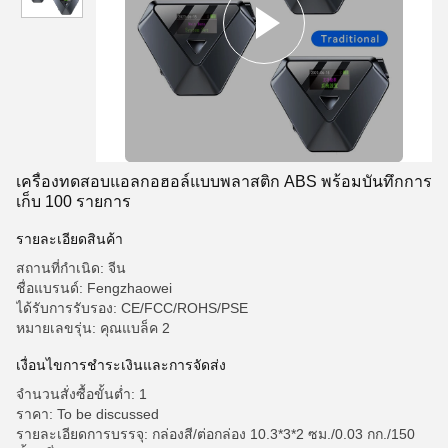
เครื่องทดสอบแอลกอฮอล์แบบพลาสติก ABS พร้อมบันทึกการ
เก็บ 100 รายการ
รายละเอียดสินค้า
สถานที่กำเนิด: จีน
ชื่อแบรนด์: Fengzhaowei
ได้รับการรับรอง: CE/FCC/ROHS/PSE
หมายเลขรุ่น: คุณแบล็ค 2
เงื่อนไขการชำระเงินและการจัดส่ง
จำนวนสั่งซื้อขั้นต่ำ: 1
ราคา: To be discussed
รายละเอียดการบรรจุ: กล่องสี/ต่อกล่อง 10.3*3*2 ซม./0.03 กก./150