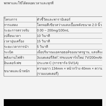
พกพาและใช้ได้ตลอดเวลาและทุกที่
โครงการ
ตัวชี้วัดและพารามิเตอร์
การแสดง
โดกจอสีเขียวสว่างแสงเบื้องหลังขนาด 2.0 นิ้ว
ระยะการตรวจจับ
0.00 ~ 200mg/100mL
เปลี่ยนเวลา
10 วินาที
เวลาอุ่นเครื่อง
15 วินาที
ระยะเวลาการนํา
5 วินาที
ระเบิด
เมื่อปริมาณแอลกอฮอล์ของมาตรฐาน, แสงสีแดง
พลังงานไฟฟ้า
3แบตเตอรี่ลิตিয়ামแบบชาร์จใหม่ 7V/200mAh
อินเตอร์เฟซ
ประเภท C (การชาร์จ 5V/1A)
ความยาว 134mm × หน้ากว้าง 40mm × ความสู
ขนาดและน้ําหนัก
(รวมแบตเตอรี่)