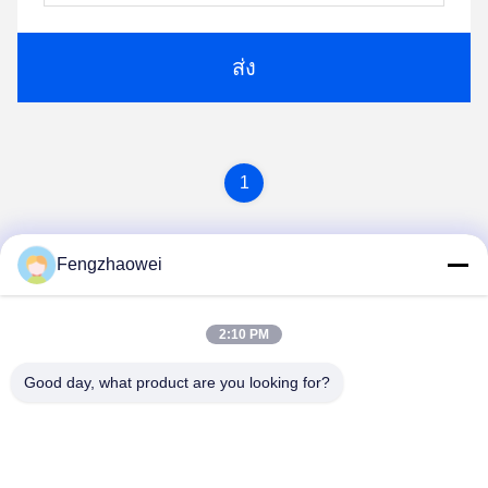
ส่ง
1
Fengzhaowei
2:10 PM
Good day, what product are you looking for?
Shenzhen Fengzhaowei Technology Co.,Ltd
zhaowei0012022@163.com
86-755-84652995